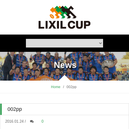
News
Home
/
002pp
002pp
2016.01.24 /
0