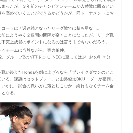
しまったが、３年前のチャンピオンチームが入替戦に回るとい
度を高めていくことができるかどうかが、同トーナメントにお
・コーラは７週連続となったリーグ戦では勝ち星なし。
の前にようやく２週間の間隔が空くことになったが、リーグ戦
の下克上成就のポイントになるのは言うまでもないだろう。
う４チームは当然ながら、実力伯仲。
2、グループBのNTTドコモ−NECに至っては14−14の引き分
戦い終えたHondaを例に上げるなら「ブレイクダウンのとこ
ている。課題はセットプレー」と山路健太BKリーダーが指摘す
、いかに１試合の戦い方に落としこむか、紛れもなくチーム全
」となる。