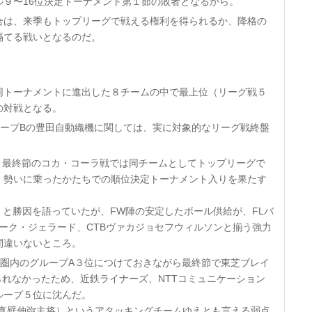
９〜16位決定トーナメント第１節の敗者となるから。
合は、来季もトップリーグで戦える権利を得られるか、降格の
隔てる戦いとなるのだ。
同トーナメントに進出した８チームの中で最上位（リーグ戦５
の対戦となる。
ループBの豊田自動織機に関しては、実に対象的なリーグ戦終盤
同・最終節のコカ・コーラ戦では同チームとしてトップリーグで
）。勢いに乗ったかたちでの順位決定トーナメント入りを果たす
」と勝因を語っていたが、FW陣の安定したボール供給が、FLバ
マーク・ジェラード、CTBヴァカジョセフウィルソンと揃う強力
間違いないところ。
P進出圏内のグループA３位につけておきながら最終節で東芝ブレイ
られなかったため、近鉄ライナーズ、NTTコミュニケーション
ループ５位に沈んだ。
O真壁伸弥主将）というアタッキングチームゆえとも言える弱点