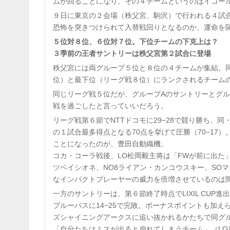
ムが回ることになり、その４チームというのはイコール
９日に東京の２会場（秩父宮、駒沢）で行われる４試
恐怖を突きつけられて入替戦回りとなるのか、運命を
５位対８位、６位対７位。下位チームの下克上は？
３季前の王者サントリーは秩父宮第２試合に登場
秩父宮には両グループ５位と８位の４チームが集結。
位）と最下位（リーグ戦８位）にランクされるチーム
同じリーグ戦５位だが、グループAのサントリーとグ
戦を過ごしたと言っていいだろう。
リーグ戦第６節でNTTドコモに29−28で競り勝ち、
の１試合最多得点となる70点を挙げて圧勝（70−17
ことになったのが、豊田自動織機。
コカ・コーラ戦後、LO松岡毅主将は「FWが前に出た
ツベイシオネ、NO8ライアン・カンコウスキー、SO
なインパクトプレーヤーの威力を倍増させているのは
一方のサントリーは、第６節終了時点でLIXIL CU
ブルーパスに14−25で完敗。ボーナスポイントも加え
ズシャイニングアークスに追い抜かれるかたちで同グ
「自分たちはミスが出ると崩れてしまうチーム」（L