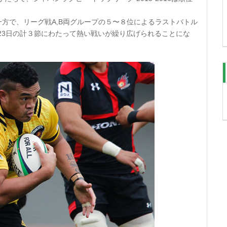
戦う一方で、リーグ戦A,B両グループの５〜８位によるラストバトル
、23日の計３節にわたって熱い戦いが繰り広げられることにな