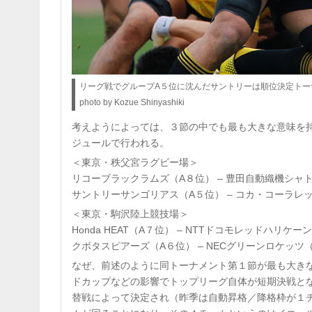
リーグ戦でグループA５位に沈んだサントリーは順位決定トー
photo by Kozue Shinyashiki
考えようによっては、３節の中でも最も大きな意味を
ジュールで行われる。
＜東京・秩父宮ラグビー場＞
リコーブラックラムズ（A８位） – 豊田自動織機シャトル
サントリーサンゴリアス（A５位） – コカ・コーラレッ
＜東京・駒沢陸上競技場＞
Honda HEAT（A７位） – NTTドコモレッドハリケーン
クボタスピアーズ（A６位） – NECグリーンロケッツ（B
なぜ、前述のように同トーナメント第１節が最も大き
ドカップなどの影響でトップリーグ自体が短期決戦と
替戦によって決定され（昨季は自動昇格／降格枠が１チ