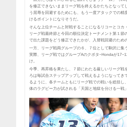
を修正できないままリーグ戦を終えるかたちとなって
う屈辱を回避するためにも、もう一度アタックでの精
けるポイントになりそうだ。
そんな上位チームと対戦することになるリコーとコカ
リーグ戦最終節と今回の順位決定トーナメント第１節
で出た課題をどう修正できたかが、入替戦回避のため
一方、リーグ戦両グループの６、７位として駒沢に集
実際、リーグ戦ではグループAのクボタ−Hondaが17−1
け。
今季、再昇格を果たし、７節にわたる厳しいリーグ戦を
ろは毎試合ステップアップして戦えるようになってき
るように、各チームともにリーグ戦での戦いを総括し
体のラグビー力が試される「天国と地獄を分ける一戦