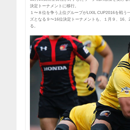
決定トーナメントに移行。
１〜８位を争う上位グループがLIXIL CUP2016を
ズとなる９〜16位決定トーナメントも、１月９、16
る。