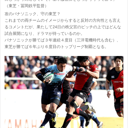
（東芝・冨岡鉄平監督）
攻のパナソニック、守の東芝？
これまでの両チームのイメージからすると反対の方向性とも言え
るコメントだが、果たして24日の秩父宮のピッチの上ではどんな
試合展開になり、ドラマが待っているのか。
パナソニックが勝てば３年連続４度目（三洋電機時代も含む）、
東芝が勝てば６年ぶり６度目のトップリーグ制覇となる。