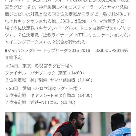
イルドナイツ−東芝ブレイブルーパス戦が24日14:00に東京・秩父
宮ラグビー場で、神戸製鋼コベルコスティーラーズとヤマハ発動
機ジュビロの対戦となる同３位決定戦が同ラグビー場で11:40にそ
れぞれキックオフされる他、23日には愛知・パロマ瑞穂ラグビー
場で５位決定戦（キヤノンイーグルス−トヨタ自動車ヴェルブリッ
ツ）、７位決定戦（近鉄ライナーズ−NTTコミュニケーションズシ
ャイニングアークス）の２試合が行われる。
■ジャパンラグビー トップリーグ 2015-2016 LIXIL CUP2016第
３節予定
＜24日、東京・秩父宮ラグビー場＞
ファイナル パナソニック−東芝（14:00）
３位決定戦 神戸製鋼−ヤマハ発動機（11:40）
＜23日、愛知・パロマ瑞穂ラグビー場＞
５位決定戦 キヤノン−トヨタ自動車（14:00）
７位決定戦 近鉄−NTTコム（11:40）