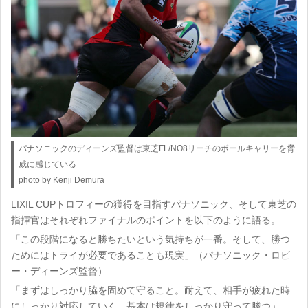
パナソニックのディーンズ監督は東芝FL/NO8リーチのボールキャリーを脅
威に感じている
photo by Kenji Demura
LIXIL CUPトロフィーの獲得を目指すパナソニック、そして東芝の
指揮官はそれぞれファイナルのポイントを以下のように語る。
「この段階になると勝ちたいという気持ちが一番。そして、勝つ
ためにはトライが必要であることも現実」（パナソニック・ロビ
ー・ディーンズ監督）
「まずはしっかり脇を固めて守ること。耐えて、相手が疲れた時
にしっかり対応していく。基本は規律をしっかり守って勝つ」