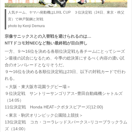
人気チーム、ヤマハ発動機はLIXIL CUP ３位決定戦（24日、東京・秩父
宮）で神戸製鋼と対戦
photo by Kenji Demura
宗像サニックスとの入替戦を避けられるのは…
NTTドコモ対NECなど熱い最終戦が目白押し
一方、９〜16位を決める各順位決定戦も各チームにとってシーズ
ン最後の試合になるため、今季の総決算にするべく内容の濃い試
合のオンパレードとなりそうだ。
９〜16位を決める各順位決定戦は23日、以下の対戦カードで行わ
れる。
＜大阪・東大阪市花園ラグビー場＞
９位決定戦 サントリーサンゴリアス−豊田自動織機シャトルズ
（14:05）
11位決定戦 Honda HEAT−クボタスピアーズ(12:00)
＜東京・駒沢オリンピック公園陸上競技＞
13位決定戦 コカ・コーラレッドスパークス−リコーブラックラム
ズ（14:00）