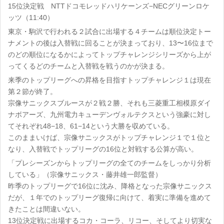
15位決定戦 NTTドコモレッドハリケーンズ−NECグリーンロケ
ッツ（11:40）
東京・駒沢で行われる２試合に出場する４チームは順位決定トー
ナメントの後は入替戦に回ることが決まっており、13〜16位まで
のどの順位になるかによってトップチャレンジシリーズから上が
ってくるどのチームと入替戦を戦うのかが決まる。
来季のトップリーグへの昇格を目指すトップチャレンジ１は現在
第２節が終了。
宗像サニックスブルースが２戦２勝、それも三菱重工相模原ダイ
ナボアーズ、九州電力キューデンヴォルテクスという強豪に対し
てそれぞれ48−18、61−14という大勝を収めている。
このままいけば、宗像サニックスがトップチャレンジ１で１位と
なり、入替戦でトップリーグの16位と対戦する公算が高い。
「プレシーズンからトップリーグの全てのチームをしっかり分析
している」（宗像サニックス・藤井雄一郎監督）
昨季のトップリーグで16位に沈み、降格となった宗像サニックス
だが、１年でのトップリーグ復帰に向けて、着実に準備を進めて
きたことは間違いない。
13位決定戦に出場するコカ・コーラ、リコー、そしてより切実な